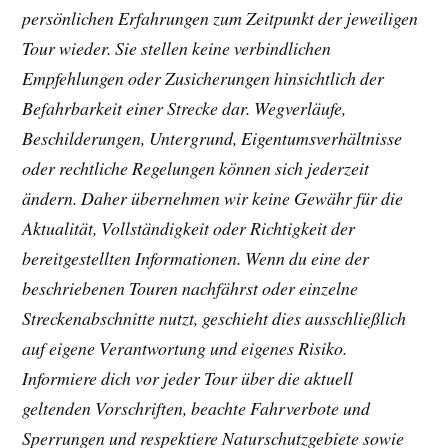
beschriebenen Touren nachfährst oder einzelne
Streckenabschnitte nutzt, geschieht dies ausschließlich
auf eigene Verantwortung und eigenes Risiko.
Informiere dich vor jeder Tour über die aktuell
geltenden Vorschriften, beachte Fahrverbote und
Sperrungen und respektiere Naturschutzgebiete sowie
private Grundstücke. Wir legen großen Wert auf einen
respektvollen Umgang mit der Natur. Deshalb bleiben
wir auf ausgewiesenen Wegen, nehmen Rücksicht auf
andere Erholungssuchende sowie auf die Tier- und
Pflanzenwelt und empfehlen allen Leserinnen und
Lesern, dies ebenfalls zu tun. Eine Haftung für Schäden
oder Folgen, die aus der Nutzung der auf dieser Website
veröffentlichten Inhalte, Tourenbeschreibungen,
Streckenempfehlungen oder sonstigen Informationen