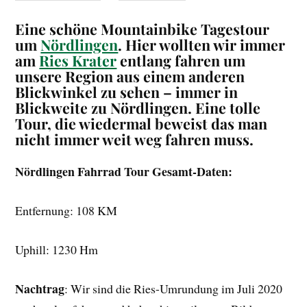
Eine schöne Mountainbike Tagestour
um
Nördlingen
. Hier wollten wir immer
am
Ries Krater
entlang fahren um
unsere Region aus einem anderen
Blickwinkel zu sehen – immer in
Blickweite zu Nördlingen. Eine tolle
Tour, die wiedermal beweist das man
nicht immer weit weg fahren muss.
Nördlingen Fahrrad Tour
Gesamt-Daten:
Entfernung: 108 KM
Uphill: 1230 Hm
Nachtrag
: Wir sind die Ries-Umrundung im Juli 2020