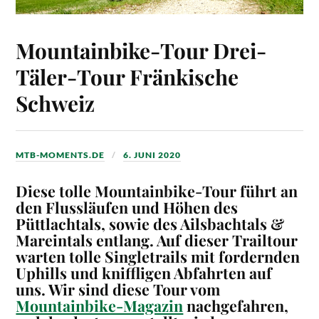
Mountainbike-Tour Drei-
Täler-Tour Fränkische
Schweiz
MTB-MOMENTS.DE
6. JUNI 2020
Diese tolle Mountainbike-Tour führt an
den Flussläufen und Höhen des
Püttlachtals, sowie des Ailsbachtals &
Mareintals entlang. Auf dieser Trailtour
warten tolle Singletrails mit fordernden
Uphills und kniffligen Abfahrten auf
uns.
Wir sind diese Tour vom
Mountainbike-Magazin
nachgefahren,