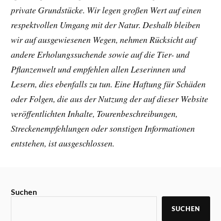
entstehen, ist ausgeschlossen.
Suchen
SUCHEN
NEUESTE BEITRÄGE:
Mountainbike und Segeln in Kroatien –
MTB-Abenteuer in der Kvarner Bucht
30. JULI 2026
Über mich – Michaque Kaiser | MTB Guide &
Tourenplanung