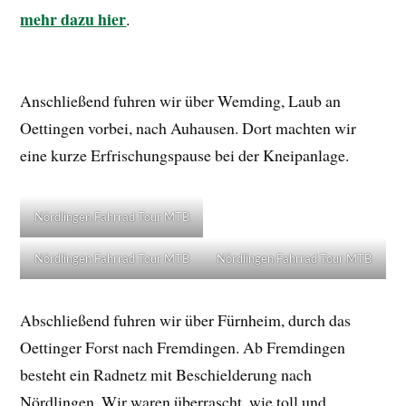
Nördlingen Fahrrad Tour MTB
Nördlingen Fahrrad Tour MTB
Abschließend fuhren wir über Fürnheim, durch das
Oettinger Forst nach Fremdingen. Ab Fremdingen
besteht ein Radnetz mit Beschielderung nach
Nördlingen. Wir waren überrascht, wie toll und
vielseitig es doch bei uns vor der “Haustüre” in der
Gegend um Nördlingen sein kann. Manchmal muss man
nicht weit fahren, um tolle “
Momente
” zu erleben.
Viele der hier beschriebenen Touren und Abenteuer
bin ich mit Ausrüstung gefahren, die ich über
Monate oder sogar Jahre getestet habe. Meine
Erfahrungen zu Bikes, Rucksäcken, Sätteln, Helmen
und weiterem MTB-Equipment findet ihr hier: