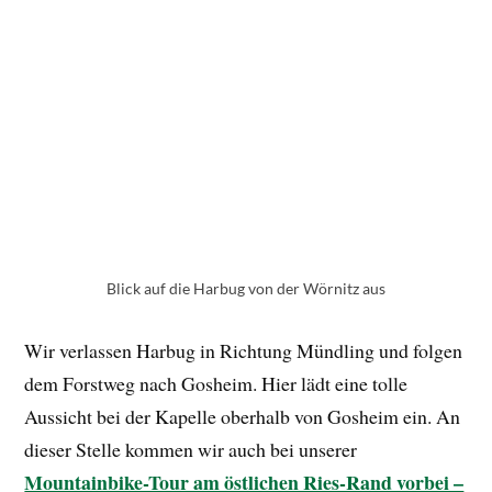
Wir verlassen Harbug in Richtung Mündling und folgen
dem Forstweg nach Gosheim. Hier lädt eine tolle
Aussicht bei der Kapelle oberhalb von Gosheim ein. An
dieser Stelle kommen wir auch bei unserer
Mountainbike-Tour am östlichen Ries-Rand vorbei –
mehr dazu hier
.
Anschließend fuhren wir über Wemding, Laub an
Oettingen vorbei, nach Auhausen. Dort machten wir
eine kurze Erfrischungspause bei der Kneipanlage.
Nördlingen Fahrrad Tour MTB