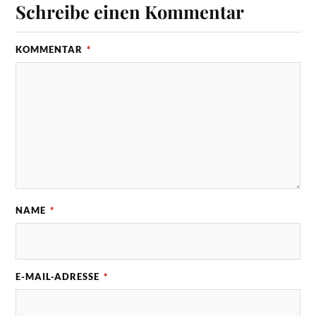
Schreibe einen Kommentar
b
-
m
KOMMENTAR
*
o
m
e
n
t
s
.
d
e
a
u
NAME
*
f
d
e
n
E-MAIL-ADRESSE
*
T
r