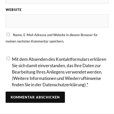
a
i
WEBSITE
l
s
i
n
B
Name, E-Mail-Adresse und Website in diesem Browser für
r
meinen nächsten Kommentar speichern.
i
x
e
Mit dem Absenden des Kontaktformulars erklären
n
Sie sich damit einverstanden, das Ihre Daten zur
Bearbeitung Ihres Anliegens verwendet werden.
(Weitere Informationen und Wiederrufhinweise
finden Sie in der Datenschutzerklärung)
*