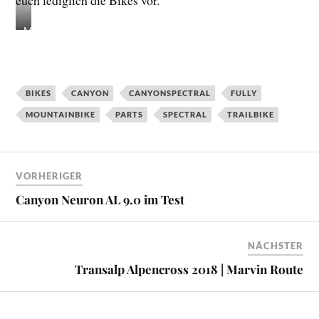
M
i
c
h
a
BIKES
CANYON
CANYONSPECTRAL
FULLY
q
MOUNTAINBIKE
PARTS
SPECTRAL
TRAILBIKE
u
e
K
a
VORHERIGER
i
Canyon Neuron AL 9.0 im Test
s
e
r
NÄCHSTER
v
o
Transalp Alpencross 2018 | Marvin Route
n
m
t