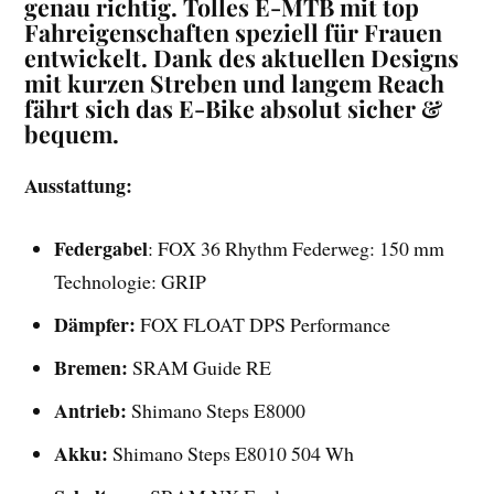
genau richtig. Tolles E-MTB mit top
Fahreigenschaften speziell für Frauen
entwickelt. Dank des aktuellen Designs
mit kurzen Streben und langem Reach
fährt sich das E-Bike absolut sicher &
bequem.
Ausstattung:
Federgabel
: FOX 36 Rhythm Federweg: 150 mm
Technologie: GRIP
Dämpfer:
FOX FLOAT DPS Performance
Bremen:
SRAM Guide RE
Antrieb:
Shimano Steps E8000
Akku:
Shimano Steps E8010 504 Wh