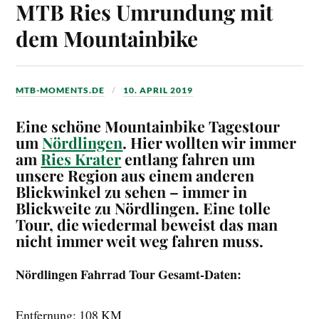
MTB Ries Umrundung mit
dem Mountainbike
MTB-MOMENTS.DE
10. APRIL 2019
Eine schöne Mountainbike Tagestour
um
Nördlingen
. Hier wollten wir immer
am
Ries Krater
entlang fahren um
unsere Region aus einem anderen
Blickwinkel zu sehen – immer in
Blickweite zu Nördlingen. Eine tolle
Tour, die wiedermal beweist das man
nicht immer weit weg fahren muss.
Nördlingen Fahrrad Tour
Gesamt-Daten:
Entfernung: 108 KM