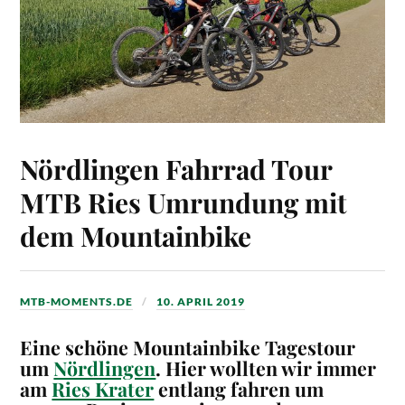
Nördlingen Fahrrad Tour
MTB Ries Umrundung mit
dem Mountainbike
MTB-MOMENTS.DE
10. APRIL 2019
Eine schöne Mountainbike Tagestour
um
Nördlingen
. Hier wollten wir immer
am
Ries Krater
entlang fahren um