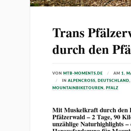
Trans Pfälzer
durch den Pfä
VON
MTB-MOMENTS.DE
AM
1. M
IN
ALPENCROSS
,
DEUTSCHLAND
MOUNTAINBIKETOUREN
,
PFALZ
Mit Muskelkraft durch den 
Pfälzerwald – 2 Tage, 90 Ki
unzählige Naturhighlights – 
Herausforderung für Mounta