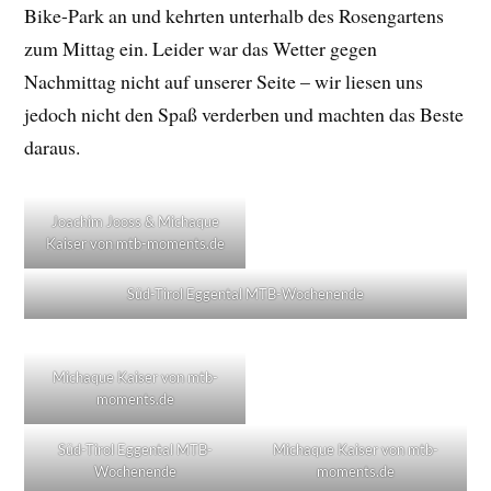
Bike-Park an und kehrten unterhalb des Rosengartens
zum Mittag ein. Leider war das Wetter gegen
Nachmittag nicht auf unserer Seite – wir liesen uns
jedoch nicht den Spaß verderben und machten das Beste
daraus.
Joachim Jooss & Michaque
Kaiser von mtb-moments.de
Süd-Tirol Eggental MTB-Wochenende
Michaque Kaiser von mtb-
moments.de
Süd-Tirol Eggental MTB-
Michaque Kaiser von mtb-
Wochenende
moments.de