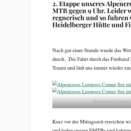
2. Etappe unseres Alpenc
MTB gegen 9 Uhr. Leider w
regnerisch und so fuhren 
Heidelberger Hütte und F
Nach gut einer Stunde wurde das Wet
durch. Die Fahrt durch das Fimbatal h
Traum und lädt uns immer wieder zu
Alpencross Lermoos C
Kurz vor der Mittagszeit erreichen w
und luden unsere EMTBs und kehrten 