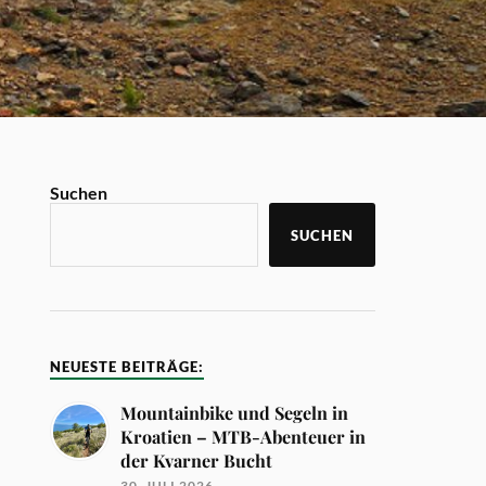
Suchen
SUCHEN
NEUESTE BEITRÄGE:
Mountainbike und Segeln in
Kroatien – MTB-Abenteuer in
der Kvarner Bucht
30. JULI 2026