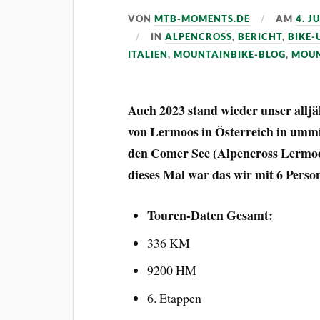
VON
MTB-MOMENTS.DE
AM
4. J
IN
ALPENCROSS
,
BERICHT
,
BIKE-
ITALIEN
,
MOUNTAINBIKE-BLOG
,
MOUN
Auch 2023 stand wieder unser alljä
von Lermoos in Österreich in ummi
den Comer See (Alpencross Lermo
dieses Mal war das wir mit 6 Perso
Touren-Daten Gesamt:
336 KM
9200 HM
6. Etappen