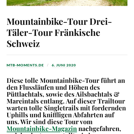
Mountainbike-Tour Drei-
Täler-Tour Fränkische
Schweiz
MTB-MOMENTS.DE
6. JUNI 2020
Diese tolle Mountainbike-Tour führt an
den Flussläufen und Höhen des
Püttlachtals, sowie des Ailsbachtals &
Mareintals entlang. Auf dieser Trailtour
warten tolle Singletrails mit fordernden
Uphills und kniffligen Abfahrten auf
uns.
Wir sind diese Tour vom
Mountainbike-Magazin
nachgefahren,