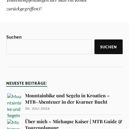
zurückgegriffen
)!
Suchen
SUCHEN
NEUESTE BEITRÄGE:
Mountainbike und Segeln in Kroatien –
MTB-Abenteuer in der Kvarner Bucht
30. JULI 2026
Über mich – Michaque Kaiser | MTB Guide &
Tourenplanung