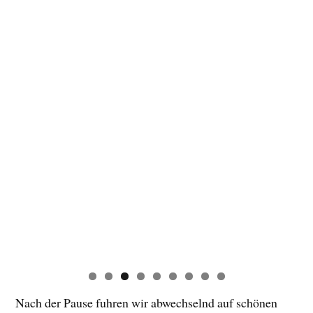
wo wir nach zwei Stunden in unserem Hotel ankamen.
Tag 3. Scuol – Ligivno | 75 KM | 2.670 HM | 5.15h
Fahrzeit
Tag 3 unseres Alpencross Lermoos Comer
See mit dem E MTB begann mit einem
herzhaften Frühstück und bewölktem
Wetter in Scuol.