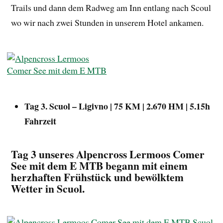
Blick auf Scuol
Wir erkundeten die Altstadt, überquerten die Gurlaina-
Brücke und starteten unseren ersten Aufstieg nach S-
Charl. Das Tal beeindruckte mit wilden Felswänden und
Murenabgängen entlang des Flussbetts. Das Tal war so
beeindruckend das wir immer wieder erstaunt waren
und anhielten. Hier in der Schweiz gab es auch immer
wieder Picknick-Ecken wo zum verweilen einladen. Das
macht das ganze für Familien interessant.