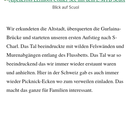
Nach etwa 2 Stunden Fahrtzeit machten wir in Lü
Halt für eine Mittagspause in der gemütlichen
Pension Hirschen. Dort genossen wir Spaghetti
Bolognese mit Salat und planten den weiteren
Verlauf der Tour. Die E-Bikes konnten
währenddessen aufgeladen werden, und nach 1,5
Stunden hatten wir wieder genug Strom für die
Akkus.
Wir setzten die Fahrt fort zum Ofenpass, wo ein schöner
Singletrail bis zur Buffalora Hütte auf uns wartete. Von
dort aus fuhren wir zur Hochebene Jufplaun und