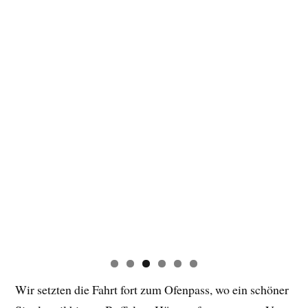
Am Pass angekommen stärkten wir uns mit Riegeln,
bevor der letzte Singletrail des Tages nach Livigno auf
uns wartete. Dieser Trail begeisterte alle in unserer
Gruppe, und gegen 19 Uhr erreichten wir unser Hotel,
wo wir unseren Erfolg mit einem kühlen Bier vor dem
Hotel feierten. Am Abend liesen wir es uns nicht
nehmen Livigno etwas zu erkunden.